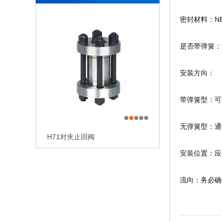
密封材料：N
是否带弹簧：
安装方向：
带弹簧型：可
无弹簧型：通
H71对夹止回阀
H76（H/W/X/F）蝶型碳钢对夹式
安装位置：应
H71对夹式止回阀
H76对夹双瓣旋启式止回阀
H78（H/W/X/F）凸耳对夹双瓣旋
止回阀
启式止回阀
流向：务必确