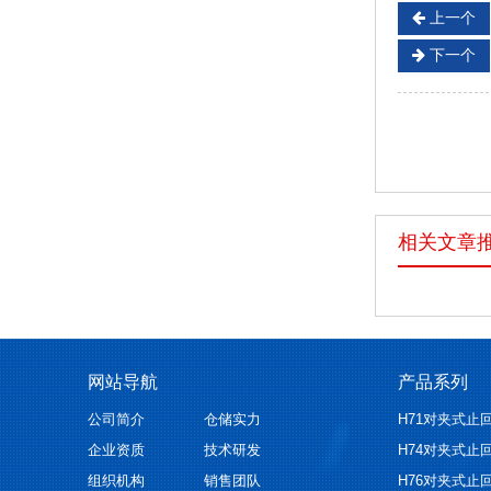
上一个
下一个
相关文章
网站导航
产品系列
公司简介
仓储实力
H71对夹式止
企业资质
技术研发
H74对夹式止
组织机构
销售团队
H76对夹式止